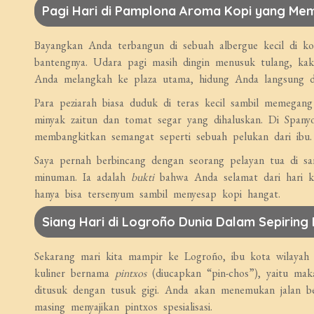
Pagi Hari di Pamplona Aroma Kopi yang M
Bayangkan Anda terbangun di sebuah albergue kecil di ko
bantengnya. Udara pagi masih dingin menusuk tulang, kak
Anda melangkah ke plaza utama, hidung Anda langsung 
Para peziarah biasa duduk di teras kecil sambil memegan
minyak zaitun dan tomat segar yang dihaluskan. Di Span
membangkitkan semangat seperti sebuah pelukan dari ibu.
Saya pernah berbincang dengan seorang pelayan tua di s
minuman. Ia adalah
bukti
bahwa Anda selamat dari hari ke
hanya bisa tersenyum sambil menyesap kopi hangat.
Siang Hari di Logroño Dunia Dalam Sepiring 
Sekarang mari kita mampir ke Logroño, ibu kota wilayah L
kuliner bernama
pintxos
(diucapkan “pin-chos”), yaitu maka
ditusuk dengan tusuk gigi. Anda akan menemukan jalan ber
masing menyajikan pintxos spesialisasi.