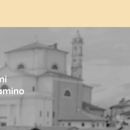
mi
Camino