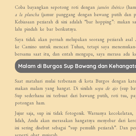
Coba bayangkan sepotong roti dengan
jamón ibérico
(ham 
a la plancha
(jamur panggang dengan bawang putih dan pete
Kebiasaan peziarah di sini adalah “bar hopping”: makan 
lalu pindah ke bar berikutnya.
Saya tidak akan pernah melupakan seorang peziarah asal A
ke Camino untuk mencari Tuhan, tetapi saya menemukan-
bersama saat itu, dan entah mengapa, saya merasa ada k
Malam di Burgos Sup Bawang dan Kehangat
Saat matahari mulai terbenam di kota Burgos dengan ka
makan malam yang hangat. Di sinilah
sopa de ajo
(sup baw
Sup sederhana ini terbuat dari bawang putih, roti tua, pa
potongan ham.
Jujur saja, sup ini tidak fotogenik. Warnanya kecokelata
lidah, Anda akan merasakan hangatnya menyebar dari kero
ini sering disebut sebagai “sup pemulih peziarah”. Dan per
seperti obat mujarab.