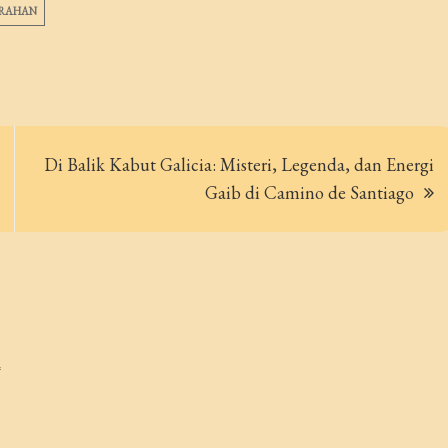
ARAHAN
Di Balik Kabut Galicia: Misteri, Legenda, dan Energi
Gaib di Camino de Santiago
*