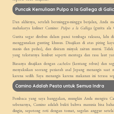
Puncak Kemuliaan Pulpo a la Gallega di Galic
Dan akhirnya, setelah berminggu-minggu berjalan, Anda m
mahakarya kuliner Camino:
Pulpo a la Gallega
(gurita ala G
Gurita segar direbus dalam panci tembaga raksasa, lalu 
menggunakan gunting khusus. Disajikan di atas piring kay
manis dan pedas), dan disiram minyak zaitun murni. Tidak 
yang teksturnya lembut seperti mentega dan rasa laut ya
Biasanya disajikan dengan
cachelos
(kentang rebus) dan se
menyaksikan seorang peziarah asal Jepang menangis saat m
karena sedih. Saya menangis karena makanan ini terasa se
Camino Adalah Pesta untuk Semua Indra
Pembaca yang saya banggakan, mungkin Anda mengira Cam
sebenarnya, Camino adalah bukti bahwa manusia bisa bahag
dingin, sepotong roti dengan tomat, segelas anggur setel