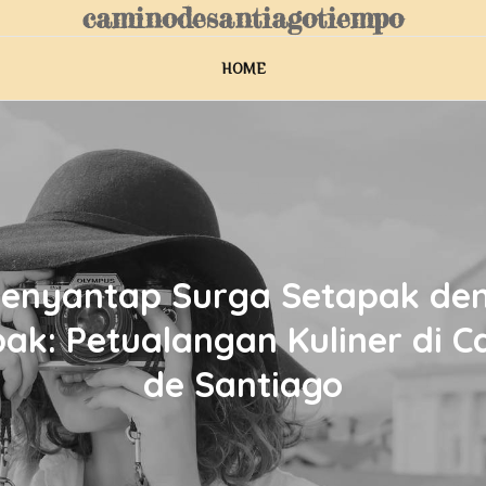
caminodesantiagotiempo
HOME
enyantap Surga Setapak de
ak: Petualangan Kuliner di 
de Santiago