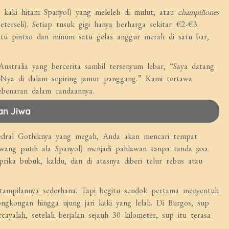
kaki hitam Spanyol) yang meleleh di mulut, atau
champiñones
rseli). Setiap tusuk gigi hanya berharga sekitar €2-€3.
satu pintxo dan minum satu gelas anggur merah di satu bar,
ustralia yang bercerita sambil tersenyum lebar, “Saya datang
Nya di dalam sepiring jamur panggang.” Kami tertawa
ebenaran dalam candaannya.
an Jiwa
tedral Gothiknya yang megah, Anda akan mencari tempat
ang putih ala Spanyol) menjadi pahlawan tanpa tanda jasa.
prika bubuk, kaldu, dan di atasnya diberi telur rebus atau
n, tampilannya sederhana. Tapi begitu sendok pertama menyentuh
ngkongan hingga ujung jari kaki yang lelah. Di Burgos, sup
cayalah, setelah berjalan sejauh 30 kilometer, sup itu terasa