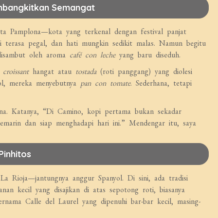
embangkitkan Semangat
ta Pamplona—kota yang terkenal dengan festival panjat
i terasa pegal, dan hati mungkin sedikit malas. Namun begitu
disambut oleh aroma
café con leche
yang baru diseduh.
g
croissant
hangat atau
tostada
(roti panggang) yang diolesi
yol, mereka menyebutnya
pan con tomate
. Sederhana, tetapi
ana. Katanya, “Di Camino, kopi pertama bukan sekadar
marin dan siap menghadapi hari ini.” Mendengar itu, saya
Pinhitos
a Rioja—jantungnya anggur Spanyol. Di sini, ada tradisi
nan kecil yang disajikan di atas sepotong roti, biasanya
nama Calle del Laurel yang dipenuhi bar-bar kecil, masing-