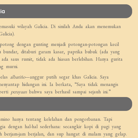
ia
emasuki wilayah Galicia. Di sinilah Anda akan menemukan
alicia).
dipotong dengan gunting menjadi potongan-potongan kecil
u bundar, ditaburi garam kasar, paprika bubuk (ada yang
ada saus rumit, tidak ada hiasan berlebihan. Hanya gurita
ng murni.
gelas
albariño
—anggur putih segar khas Galicia. Saya
enyantap hidangan ini. Ia berkata, “Saya tidak menangis
perti
perayaan
bahwa saya berhasil sampai sejauh ini.”
ino hanya tentang kelelahan dan pengorbanan. Tapi
ia dengan hal-hal sederhana: secangkir kopi di pagi yang
ah berjam-jam berjalan, dan sup hangat di malam yang gelap.