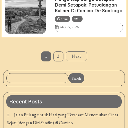
Demi Setapak: Petualangan
Kuliner Di Camino De Santiago
4min
0
May 25, 2026
Posts
1
2
Next
pagination
Search
Recent Posts
Jalan Pulang untuk Hati yang Tersesat: Menemukan Cinta
Sejati (dengan Diri Sendiri) di Camino