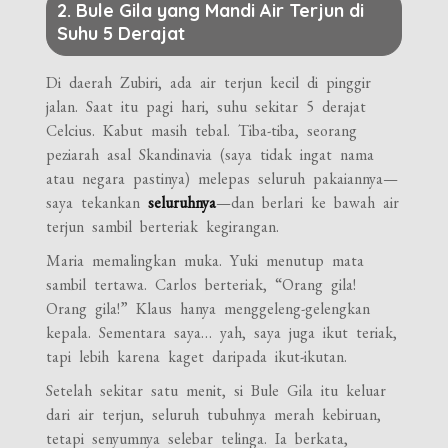
2. Bule Gila yang Mandi Air Terjun di
Suhu 5 Derajat
Di daerah Zubiri, ada air terjun kecil di pinggir
jalan. Saat itu pagi hari, suhu sekitar 5 derajat
Celcius. Kabut masih tebal. Tiba-tiba, seorang
peziarah asal Skandinavia (saya tidak ingat nama
atau negara pastinya) melepas seluruh pakaiannya—
saya tekankan
seluruhnya
—dan berlari ke bawah air
terjun sambil berteriak kegirangan.
Maria memalingkan muka. Yuki menutup mata
sambil tertawa. Carlos berteriak, “Orang gila!
Orang gila!” Klaus hanya menggeleng-gelengkan
kepala. Sementara saya… yah, saya juga ikut teriak,
tapi lebih karena kaget daripada ikut-ikutan.
Setelah sekitar satu menit, si Bule Gila itu keluar
dari air terjun, seluruh tubuhnya merah kebiruan,
tetapi senyumnya selebar telinga. Ia berkata,