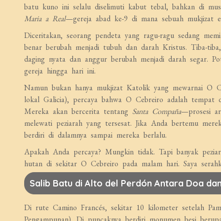
batu kuno ini selalu diselimuti kabut tebal, bahkan di m
Maria a Real
—gereja abad ke-9 di mana sebuah mukjizat eka
Diceritakan, seorang pendeta yang ragu-ragu sedang memi
benar berubah menjadi tubuh dan darah Kristus. Tiba-tiba
daging nyata dan anggur berubah menjadi darah segar. Po
gereja hingga hari ini.
Namun bukan hanya mukjizat Katolik yang mewarnai O Ce
lokal Galicia), percaya bahwa O Cebreiro adalah tempat d
Mereka akan bercerita tentang
Santa Compaña
—prosesi ar
melewati peziarah yang tersesat. Jika Anda bertemu mere
berdiri di dalamnya sampai mereka berlalu.
Apakah Anda percaya? Mungkin tidak. Tapi banyak peziar
hutan di sekitar O Cebreiro pada malam hari. Saya serah
Salib Batu di Alto del Perdón Antara Doa da
Di rute Camino Francés, sekitar 10 kilometer setelah 
Pengampunan). Di puncaknya berdiri monumen besi berup