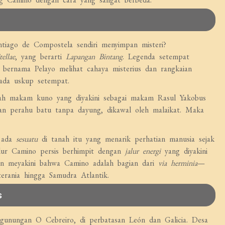
tiago de Compostela sendiri menyimpan misteri?
ellae
, yang berarti
Lapangan Bintang
. Legenda setempat
bernama Pelayo melihat cahaya misterius dan rangkaian
ada uskup setempat.
buah makam kuno yang diyakini sebagai makam Rasul Yakobus
an perahu batu tanpa dayung, dikawal oleh malaikat. Maka
g ada
sesuatu
di tanah itu yang menarik perhatian manusia sejak
alur Camino persis berhimpit dengan
jalur energi
yang diyakini
kan meyakini bahwa Camino adalah bagian dari
via herminia
—
erania hingga Samudra Atlantik.
s
pegunungan O Cebreiro, di perbatasan León dan Galicia. Desa