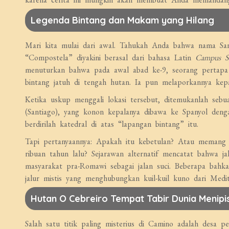
Legenda Bintang dan Makam yang Hilang
Mari kita mulai dari awal. Tahukah Anda bahwa nama San
“Compostela” diyakini berasal dari bahasa Latin
Campus St
menuturkan bahwa pada awal abad ke-9, seorang pertapa 
bintang jatuh di tengah hutan. Ia pun melaporkannya kep
Ketika uskup menggali lokasi tersebut, ditemukanlah se
(Santiago), yang konon kepalanya dibawa ke Spanyol deng
berdirilah katedral di atas “lapangan bintang” itu.
Tapi pertanyaannya: Apakah itu kebetulan? Atau meman
ribuan tahun lalu? Sejarawan alternatif mencatat bahwa j
masyarakat pra-Romawi sebagai jalan suci. Beberapa bah
jalur mistis yang menghubungkan kuil-kuil kuno dari Medit
Hutan O Cebreiro Tempat Tabir Dunia Menipi
Salah satu titik paling misterius di Camino adalah desa 