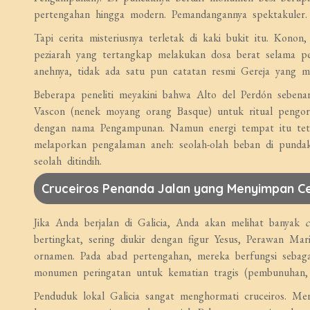
pertengahan hingga modern. Pemandangannya spektakuler.
Tapi cerita misteriusnya terletak di kaki bukit itu. Konon
peziarah yang tertangkap melakukan dosa berat selama pe
anehnya, tidak ada satu pun catatan resmi Gereja yang men
Beberapa peneliti meyakini bahwa Alto del Perdón sebenar
Vascon (nenek moyang orang Basque) untuk ritual pengorb
dengan nama Pengampunan. Namun energi tempat itu tetap 
melaporkan pengalaman aneh: seolah-olah beban di pundak
seolah ditindih.
Cruceiros Penanda Jalan yang Menyimpan Ce
Jika Anda berjalan di Galicia, Anda akan melihat banyak
c
bertingkat, sering diukir dengan figur Yesus, Perawan Mar
ornamen. Pada abad pertengahan, mereka berfungsi sebaga
monumen peringatan untuk kematian tragis (pembunuhan, ke
Penduduk lokal Galicia sangat menghormati cruceiros. Me