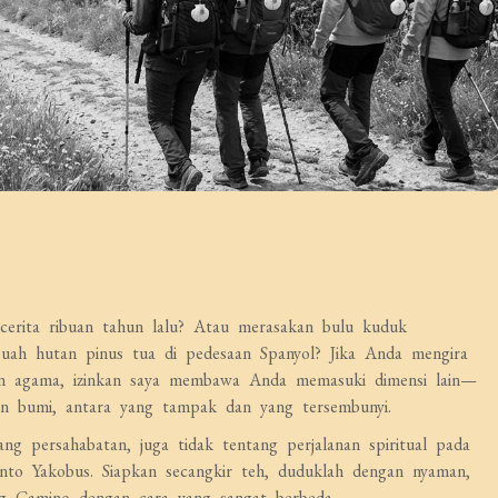
erita ribuan tahun lalu? Atau merasakan bulu kuduk
buah hutan pinus tua di pedesaan Spanyol? Jika Anda mengira
an agama, izinkan saya membawa Anda memasuki dimensi lain—
dan bumi, antara yang tampak dan yang tersembunyi.
ang persahabatan, juga tidak tentang perjalanan spiritual pada
nto Yakobus. Siapkan secangkir teh, duduklah dengan nyaman,
g Camino dengan cara yang sangat berbeda.