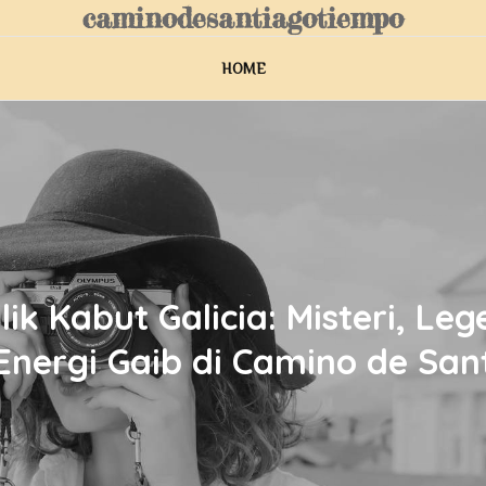
caminodesantiagotiempo
HOME
lik Kabut Galicia: Misteri, Le
Energi Gaib di Camino de San