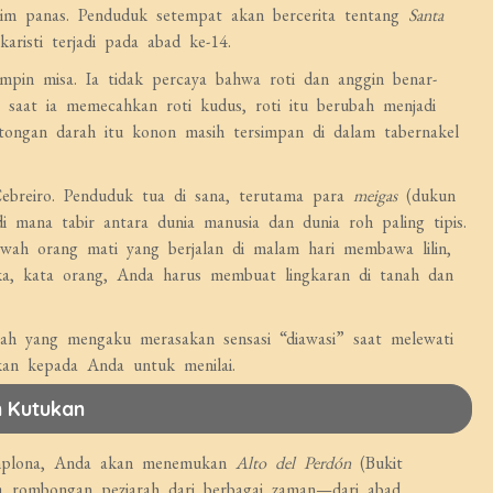
usim panas. Penduduk setempat akan bercerita tentang
Santa
risti terjadi pada abad ke-14.
mpin misa. Ia tidak percaya bahwa roti dan anggin benar-
, saat ia memecahkan roti kudus, roti itu berubah menjadi
tongan darah itu konon masih tersimpan di dalam tabernakel
breiro. Penduduk tua di sana, terutama para
meigas
(dukun
i mana tabir antara dunia manusia dan dunia roh paling tipis.
wah orang mati yang berjalan di malam hari membawa lilin,
ka, kata orang, Anda harus membuat lingkaran di tanah dan
ah yang mengaku merasakan sensasi “diawasi” saat melewati
kan kepada Anda untuk menilai.
n Kutukan
Pamplona, Anda akan menemukan
Alto del Perdón
(Bukit
a rombongan peziarah dari berbagai zaman—dari abad