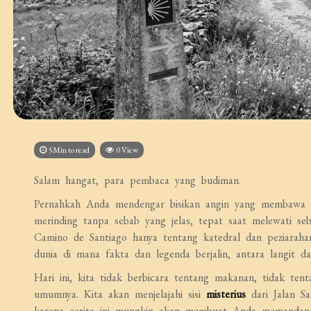
5Min to read
0 View
Salam hangat, para pembaca yang budiman.
Pernahkah Anda mendengar bisikan angin yang membawa c
merinding tanpa sebab yang jelas, tepat saat melewati se
Camino de Santiago hanya tentang katedral dan peziarah
dunia di mana fakta dan legenda berjalin, antara langit 
Hari ini, kita tidak berbicara tentang makanan, tidak tent
umumnya. Kita akan menjelajahi sisi
misterius
dari Jalan Sa
karena cerita ini mungkin akan membuat Anda memandan