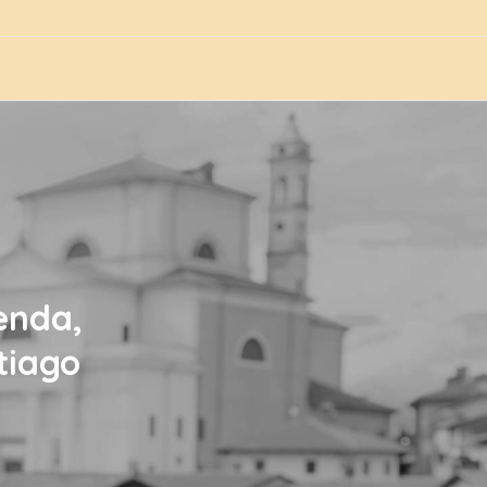
genda,
tiago