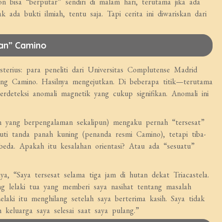
n bisa “berputar” sendiri di malam hari, terutama jika ada
k ada bukti ilmiah, tentu saja. Tapi cerita ini diwariskan dari
an” Camino
terius: para peneliti dari Universitas Complutense Madrid
ng Camino. Hasilnya mengejutkan. Di beberapa titik—terutama
erdeteksi anomali magnetik yang cukup signifikan. Anomali ini
n yang berpengalaman sekalipun) mengaku pernah “tersesat”
kuti tanda panah kuning (penanda resmi Camino), tetapi tiba-
beda. Apakah itu kesalahan orientasi? Atau ada “sesuatu”
a, “Saya tersesat selama tiga jam di hutan dekat Triacastela.
ng lelaki tua yang memberi saya nasihat tentang masalah
elaki itu menghilang setelah saya berterima kasih. Saya tidak
 keluarga saya selesai saat saya pulang.”