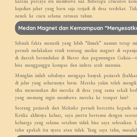
karena percaya itu membawa sial. Beberapa cruceiros kono
kejadian jahat yang baru saja terjadi di desa terdekat. Tida
nenek ke cucu selama ratusan tahun.
Medan Magnet dan Kemampuan “Menyesatk
Sebuah fakta menarik yang lebih “ilmiah” namun tetap mis
pernah melakukan studi tentang medan magnet di sepanja
di daerah berundulasi di Bierzo dan pegunungan Galicia—t
bisa mengganggu kompas dan indera arah manusia.
Mungkin inilah sebabnya mengapa banyak peziarah (bahka
di jalur yang seharusnya lurus. Mereka yakin telah mengi
tiba menemukan diri mereka di desa yang sama sekali ber
yang memang ingin membawa mereka ke tempat lain?
Seorang peziarah dari Meksiko pernah bercerita kepada say
Ketika akhirnya keluar, saya justru bertemu dengan seora
keluarga yang selama setahun tidak bisa saya selesaikan. L
tahu apakah itu nyata atau tidak. Yang saya tahu, masalah