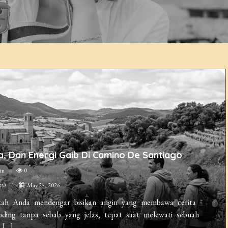
nda, Dan Energi Gaib Di Camino De Santiago
in
0
e0
May 25, 2026
kah Anda mendengar bisikan angin yang membawa cerita
ding tanpa sebab yang jelas, tepat saat melewati sebuah
[…]