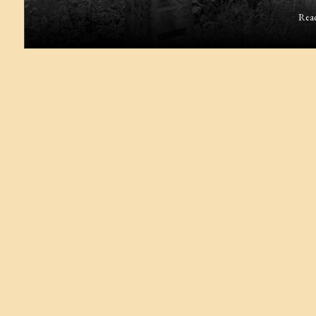
Rea
Galicia:
Misteri,
Legenda,
dan
Energi
Gaib
di
Camino
de
Santiago