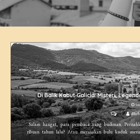
Di Balik Kabut Galicia: Misteri, Lege
5m
on
d8e5
Di
Salam hangat, para pembaca yang budiman. Pernah
Balik
ribuan tahun lalu? Atau merasakan bulu kuduk merin
Kabut