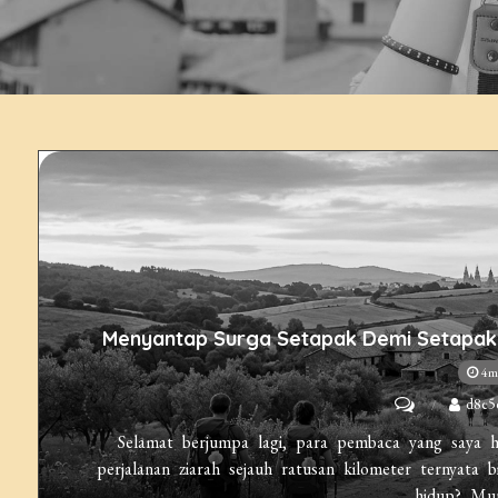
Menyantap Surga Setapak Demi Setapak:
4m
on
d8e5
Menyantap
Selamat berjumpa lagi, para pembaca yang saya
Surga
perjalanan ziarah sejauh ratusan kilometer ternyata 
hidup? Mu
Setapak