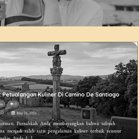
 Petualangan Kuliner Di Camino De Santiago
in
0
e0
May 25, 2026
 hormati. Pernahkah Anda membayangkan bahwa sebuah
bisa menjadi salah satu pengalaman kuliner terbaik seumur
ngkin Anda […]