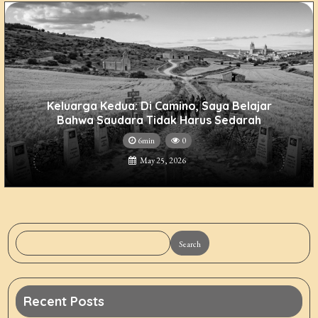
Keluarga Kedua: Di Camino, Saya Belajar
Bahwa Saudara Tidak Harus Sedarah
6min
0
May 25, 2026
Search
Recent Posts