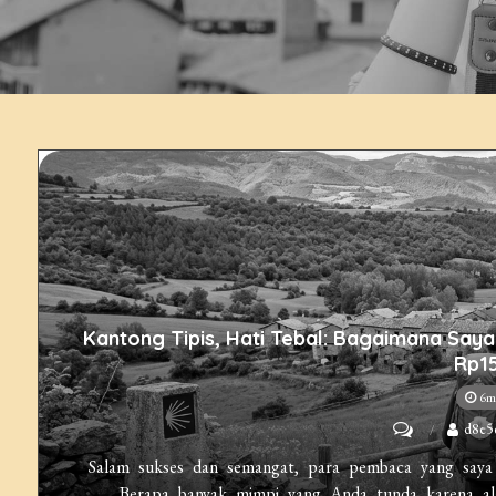
Kantong Tipis, Hati Tebal: Bagaimana Sa
Rp1
6m
on
d8e5
Kantong
Salam sukses dan semangat, para pembaca yang saya 
Tipis,
Berapa banyak mimpi yang Anda tunda karena al