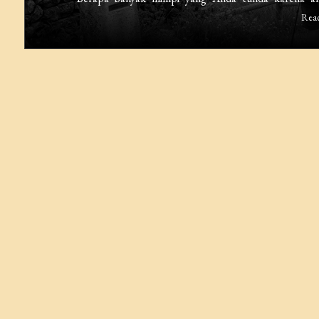
Hati
Rea
Tebal:
Bagaimana
Saya
Menyusuri
Camino
de
Santiago
Hanya
dengan
Rp15
Jutaan