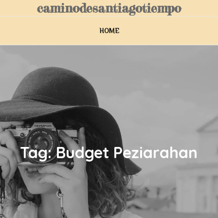
caminodesantiagotiempo
HOME
Tag:
Budget Peziarahan