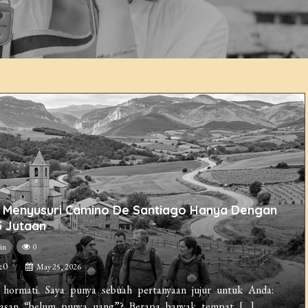
ya Menyusuri Camino De Santiago Hanya Dengan
5 Jutaan
in
0
e0
May 25, 2026
hormati. Saya punya sebuah pertanyaan jujur untuk Anda:
asan “belum punya uang”? Berapa banyak tempat […]